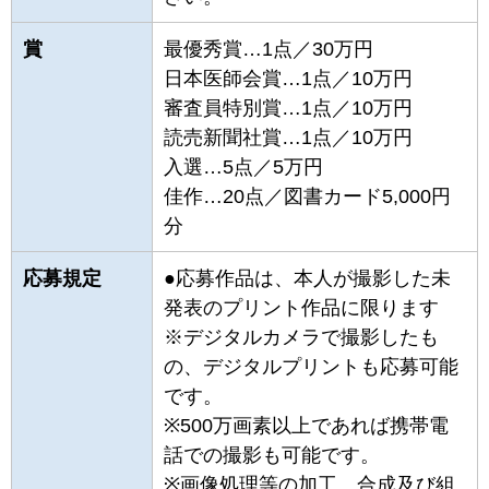
賞
最優秀賞…1点／30万円
日本医師会賞…1点／10万円
審査員特別賞…1点／10万円
読売新聞社賞…1点／10万円
入選…5点／5万円
佳作…20点／図書カード5,000円
分
応募規定
●応募作品は、本人が撮影した未
発表のプリント作品に限ります
※デジタルカメラで撮影したも
の、デジタルプリントも応募可能
です。
※500万画素以上であれば携帯電
話での撮影も可能です。
※画像処理等の加工、合成及び組