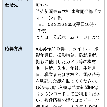
わせ先
町1-7-1
読売新聞東京本社 事業開発部「フ
ォトコン」係
TEL：03-3216-8606(平日10時～
17時)
または
［公式ホームページ］
まで
応募方法
●応募作品の裏に、タイトル、撮
影年月日、撮影時刻、撮影場所、
撮影に使用したカメラ等の機材
名、住所、氏名、年齢、生年月
日、職業または学校名、電話番号
を明記した紙を貼ってください。
(必要事項記入欄は
読売新聞HP
よ
りダウンロードしてご利用くださ
い。複数応募の場合はコピーして
使用可。ただし１人３点までの応