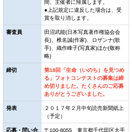
間、主催者に帰属します。
●上記規定に違反した場合は、受
賞を取り消します。
審査員
田沼武能(日本写真著作権協会会
長)、椎名誠(作家)、ロザンナ(歌
手)、織作峰子(写真家)ほか(敬称
略)
締切
第18回「生命（いのち）を見つめ
る」フォトコンテストの募集は締
め切りました。たくさんのご応募
ありがとうございました。
発表
２０１７年２月中旬読売新聞紙上
（予定）
応募・問い合
〒100-8055 東京都千代田区大手