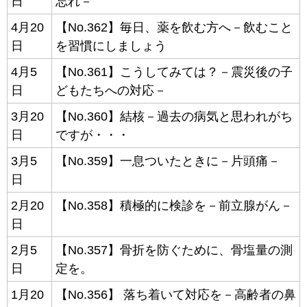
日
忘れ－
4月20
【No.362】毎日、薬を飲む方へ－飲むこと
日
を習慣にしましょう
4月5
【No.361】こうしてみては？－震災後の子
日
どもたちへの対応－
3月20
【No.360】結核－過去の病気と思われがち
日
ですが・・・
3月5
【No.359】一息ついたときに－片頭痛－
日
2月20
【No.358】積極的に検診を－前立腺がん－
日
2月5
【No.357】骨折を防ぐために、骨塩量の測
日
定を。
1月20
【No.356】 落ち着いて対応を－高齢者の鼻