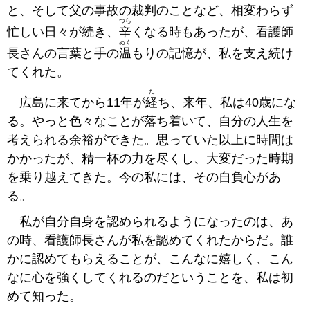
と、そして父の事故の裁判のことなど、相変わらず
つら
忙しい日々が続き、
辛
くなる時もあったが、看護師
ぬく
長さんの言葉と手の
温
もりの記憶が、私を支え続け
てくれた。
た
広島に来てから11年が
経
ち、来年、私は40歳にな
る。やっと色々なことが落ち着いて、自分の人生を
考えられる余裕ができた。思っていた以上に時間は
かかったが、精一杯の力を尽くし、大変だった時期
を乗り越えてきた。今の私には、その自負心があ
る。
私が自分自身を認められるようになったのは、あ
の時、看護師長さんが私を認めてくれたからだ。誰
かに認めてもらえることが、こんなに嬉しく、こん
なに心を強くしてくれるのだということを、私は初
めて知った。