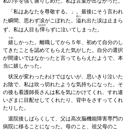
私の手を強く握りしめた。私は言葉が出なかった。
「私はあなたを尊敬する。」。最後にそう言われ
あふ
た瞬間、思わず涙がこぼれた。
溢
れ出た涙は止まら
はばか
ず、私は人目も
憚
らずに泣いてしまった。
うれ
嬉
しかった。離職してから５年、初めて自分のし
てきたことを認めてもらえた気がした。自分の選択
が間違いではなかったと言ってもらえたようで、本
当に嬉しかった。
状況が変わったわけではないが、思いきり泣いた
お陰で、私は吹っ切れたような気持ちになった。そ
の後も看護師長さんは私を気にかけてくれ、すれ違
いざまに目配せしてくれたり、背中をさすってくれ
たりした。
退院後しばらくして、父は高次脳機能障害専門の
病院に移ることになった。母のこと、祖父母のこ