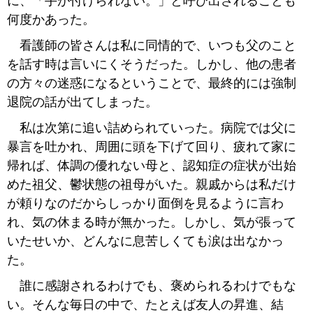
に、「手が付けられない。」と呼び出されることも
何度かあった。
看護師の皆さんは私に同情的で、いつも父のこと
を話す時は言いにくそうだった。しかし、他の患者
の方々の迷惑になるということで、最終的には強制
退院の話が出てしまった。
私は次第に追い詰められていった。病院では父に
暴言を吐かれ、周囲に頭を下げて回り、疲れて家に
帰れば、体調の優れない母と、認知症の症状が出始
めた祖父、鬱状態の祖母がいた。親戚からは私だけ
が頼りなのだからしっかり面倒を見るように言わ
れ、気の休まる時が無かった。しかし、気が張って
いたせいか、どんなに息苦しくても涙は出なかっ
た。
誰に感謝されるわけでも、褒められるわけでもな
い。そんな毎日の中で、たとえば友人の昇進、結