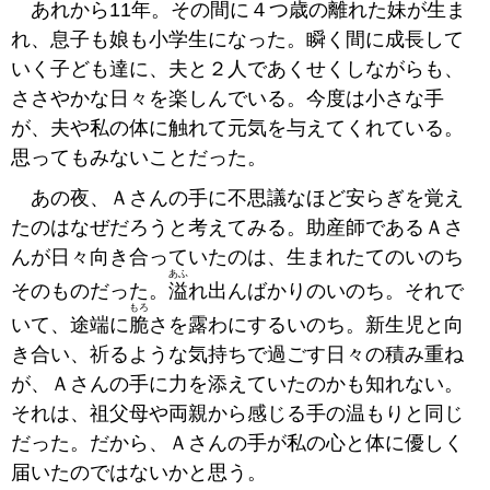
あれから11年。その間に４つ歳の離れた妹が生ま
れ、息子も娘も小学生になった。瞬く間に成長して
いく子ども達に、夫と２人であくせくしながらも、
ささやかな日々を楽しんでいる。今度は小さな手
が、夫や私の体に触れて元気を与えてくれている。
思ってもみないことだった。
あの夜、Ａさんの手に不思議なほど安らぎを覚え
たのはなぜだろうと考えてみる。助産師であるＡさ
んが日々向き合っていたのは、生まれたてのいのち
あふ
そのものだった。
溢
れ出んばかりのいのち。それで
もろ
いて、途端に
脆
さを露わにするいのち。新生児と向
き合い、祈るような気持ちで過ごす日々の積み重ね
が、Ａさんの手に力を添えていたのかも知れない。
それは、祖父母や両親から感じる手の温もりと同じ
だった。だから、Ａさんの手が私の心と体に優しく
届いたのではないかと思う。