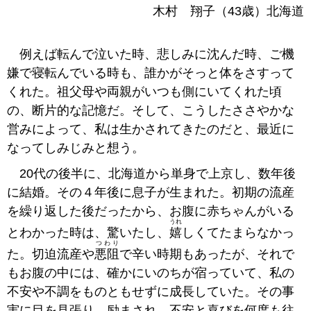
木村 翔子（43歳）北海道
例えば転んで泣いた時、悲しみに沈んだ時、ご機
嫌で寝転んでいる時も、誰かがそっと体をさすって
くれた。祖父母や両親がいつも側にいてくれた頃
の、断片的な記憶だ。そして、こうしたささやかな
営みによって、私は生かされてきたのだと、最近に
なってしみじみと想う。
20代の後半に、北海道から単身で上京し、数年後
に結婚。その４年後に息子が生まれた。初期の流産
を繰り返した後だったから、お腹に赤ちゃんがいる
うれ
とわかった時は、驚いたし、
嬉
しくてたまらなかっ
つわり
た。切迫流産や
悪阻
で辛い時期もあったが、それで
もお腹の中には、確かにいのちが宿っていて、私の
不安や不調をものともせずに成長していた。その事
実に目を見張り、励まされ、不安と喜びを何度も往