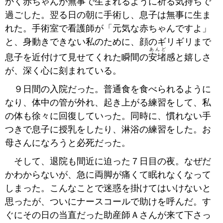
かく赤ちゃんが無事で生まれるように祈る気持ちで
過ごした。翌る日の朝に手術し、息子は無事に生ま
れた。手術室で看護師が「元気な赤ちゃんですよ」
と、身動きできない私のために、顔のギリギリまで
あんど
息子を近付けて見せてくれた瞬間の
安堵
感と嬉しさ
が、深く心に刻まれている。
９日間の入院だった。普通食を食べられるように
なり、体中の管が外れ、起き上がる練習をして、私
の体も徐々に回復していった。同時に、慣れない手
つきで息子に授乳をしたり、淋浴の練習をした。お
母さんになろうと必死だった。
そして、退院も間近に迫った７日目の夜。なぜだ
かわからないが、急に両脚が痛くて眠れなくなって
しまった。こんなことで迷惑を掛けてはいけないと
思ったが、ついにナースコールで助けを呼んだ。す
ぐにその日の当直だった助産師Ａさんが来て下さっ