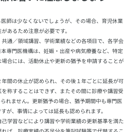
る医師は少なくないでしょうが、その場合、育児休業
性があるため注意が必要です。
、共通／領域講習、学術業績などの各項目で、各学会
日本専門医機構は、妊娠・出産や病気療養など、特定
な場合には、活動休止や更新の猶予を申請することが
２年間の休止が認められ、その後１年ごとに延長が可
医を称することはできず、またその間に診療や講習受
められません。更新猶予の場合、猶予期間中も専門医
ですが、事情によっては延長も認められます。
自己学習などにより講習や学術業績の更新基準を満た
経れば、診療実績の不足分を筆記試験等で代替するこ