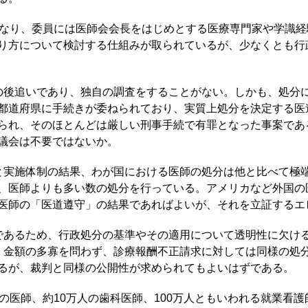
なり、委員には医師会会長をはじめとする医療専門家や学識経
り方について検討する仕組みが取られているが、少なくとも行
後追いであり、独自の調査をすることがない。しかも、処分
都道府県に手続きが委ねられており、実質上処分を決定する医
られ、そのほとんどは厳しい刑事手続で有罪となった事案であ
議会は不要ではないか。
実施体制の結果、わが国における医師の処分は他と比べて極
、医師よりも多い数の処分を行っている。アメリカなど外国の
医師の「医道遵守」の結果であればよいが、それを立証するエ
あるため、行政処分の基準やその適用について透明性に欠け
、金額の多寡を問わず、診療報酬不正請求に対しては同様の処
るが、裁判と同様の公開性が求められてもよいはずである。
の医師、約10万人の歯科医師、100万人ともいわれる就業看護