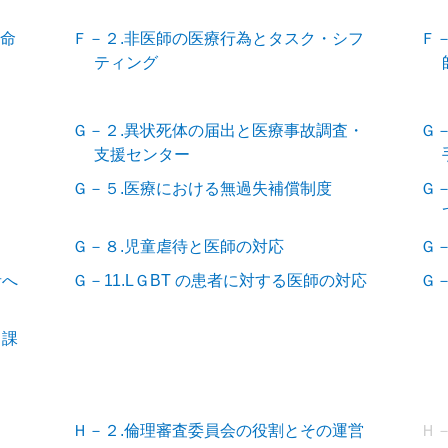
救命
Ｆ－２.非医師の医療行為とタスク・シフ
Ｆ
ティング
Ｇ－２.異状死体の届出と医療事故調査・
Ｇ
支援センター
Ｇ－５.医療における無過失補償制度
Ｇ
Ｇ－８.児童虐待と医師の対応
Ｇ
者へ
Ｇ－11.LＧBT の患者に対する医師の対応
Ｇ
と課
Ｈ－２.倫理審査委員会の役割とその運営
Ｈ