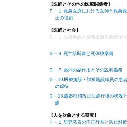
【医師とその他の医療関係者】
Ｆ－１.救急医療における医師と救急
士の役割
【医師と社会】
Ｇ－１.医療事故と業務上過失致死傷罪
Ｇ－４.死亡診断書と死体検案書
Ｇ－７.薬剤の副作用とその説明義務
Ｇ－10.医療施設・福祉施設職員の患
の虐待
Ｇ－13.臓器移植改正法施行後の状況
題
【人を対象とする研究】
Ｈ－１.研究発表の不正行為と防止対策