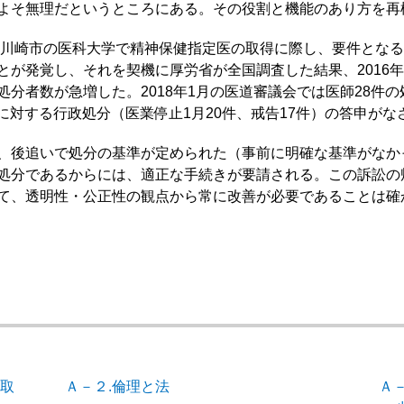
よそ無理だというところにある。その役割と機能のあり方を再
に川崎市の医科大学で精神保健指定医の取得に際し、要件とな
とが発覚し、それを契機に厚労省が全国調査した結果、2016年
分者数が急増した。2018年1月の医道審議会では医師28件の
名に対する行政処分（医業停止1月20件、戒告17件）の答申がな
、後追いで処分の基準が定められた（事前に明確な基準がなか
処分であるからには、適正な手続きが要請される。この訴訟の
て、透明性・公正性の観点から常に改善が必要であることは確
の取
Ａ－２.倫理と法
Ａ