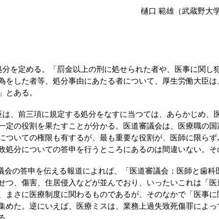
樋口 範雄（武蔵野大
分を定める。「罰金以上の刑に処せられた者や、医事に関し
為をした者等、処分事由にあたる者について、厚生労働大臣は
」とある。
は、前三項に規定する処分をなすに当つては、あらかじめ、
一定の役割を果たすことが分かる。医道審議会は、医療職の国
についての権限も有するが、最も重要な役割が、医師に限らず
政処分についての答申を行うところにあるのは間違いない。そ
審議会の答申を伝える報道によれば、「医道審議会：医師と歯科
せつ、傷害、住居侵入などが並んでおり、いったいこれは「医
、まさに医療制度に関わるものであるが、そのなかで「医事に
集めた。逆にいえば、医療ミスは、業務上過失致死傷罪によっ
る。