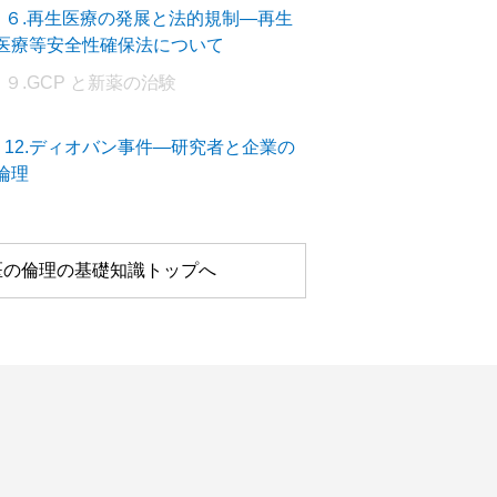
－６.再生医療の発展と法的規制―再生
医療等安全性確保法について
９.GCP と新薬の治験
－12.ディオバン事件―研究者と企業の
倫理
医の倫理の基礎知識トップへ