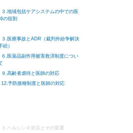
－３.地域包括ケアシステムの中での医
師の役割
－３.医療事故とADR（裁判外紛争解決
手続）
－６.医薬品副作用被害救済制度につい
て
－９.高齢者虐待と医師の対応
－12.予防接種制度と医師の対応
－３.ヘルシンキ宣言とその変遷