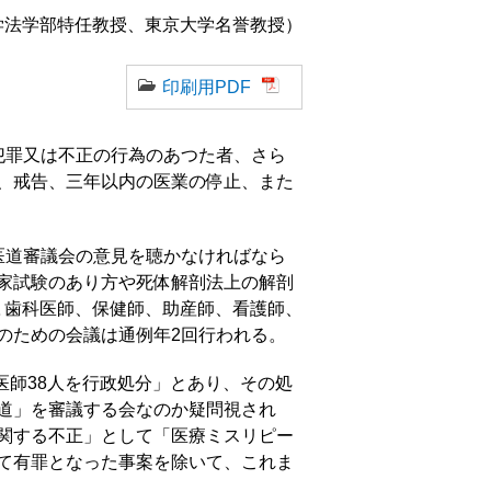
学法学部特任教授、東京大学名誉教授）
印刷用PDF
犯罪又は不正の行為のあつた者、さら
、戒告、三年以内の医業の停止、また
医道審議会の意見を聴かなければなら
家試験のあり方や死体解剖法上の解剖
､歯科医師、保健師、助産師、看護師、
のための会議は通例年2回行われる。
医師38人を行政処分」とあり、その処
道」を審議する会なのか疑問視され
関する不正」として「医療ミスリピー
て有罪となった事案を除いて、これま