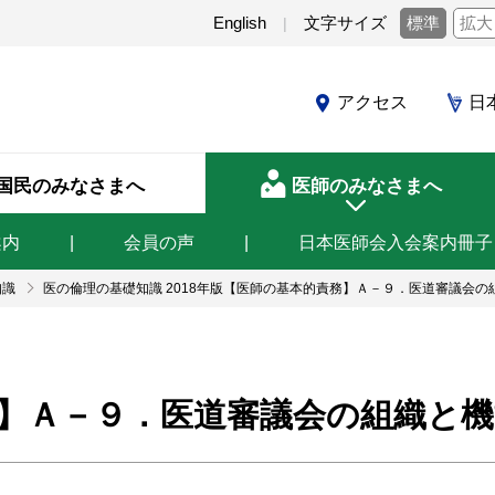
English
文字サイズ
標準
拡大
アクセス
日
国民のみなさまへ
医師のみなさまへ
案内
会員の声
日本医師会入会案内冊子
知識
医の倫理の基礎知識 2018年版【医師の基本的責務】Ａ－９．医道審議会の
】Ａ－９．医道審議会の組織と機