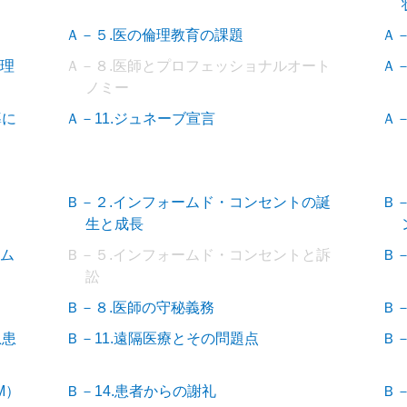
Ａ－５.医の倫理教育の課題
Ａ
倫理
Ａ－８.医師とプロフェッショナルオート
Ａ
ノミー
導に
Ａ－11.ジュネーブ宣言
Ａ－
Ｂ－２.インフォームド・コンセントの誕
Ｂ
生と成長
ーム
Ｂ－５.インフォームド・コンセントと訴
Ｂ
訟
Ｂ－８.医師の守秘義務
Ｂ
急患
Ｂ－11.遠隔医療とその問題点
Ｂ－
M）
Ｂ－14.患者からの謝礼
Ｂ