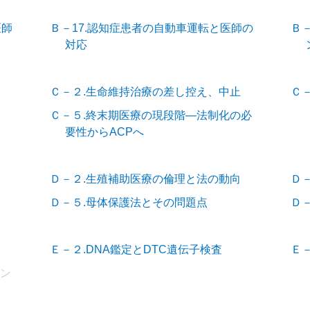
医師
Ｂ－17.認知症患者の自動車運転と医師の
Ｂ－
対応
Ｃ－２.生命維持治療の差し控え、中止
Ｃ
Ｃ－５.終末期医療の現段階―法制化の必
要性からACPへ
Ｄ－２.生殖補助医療の倫理と法の動向
Ｄ
Ｄ－５.母体保護法とその問題点
Ｄ
Ｅ－２.DNA鑑定とDTC遺伝子検査
Ｅ
リン