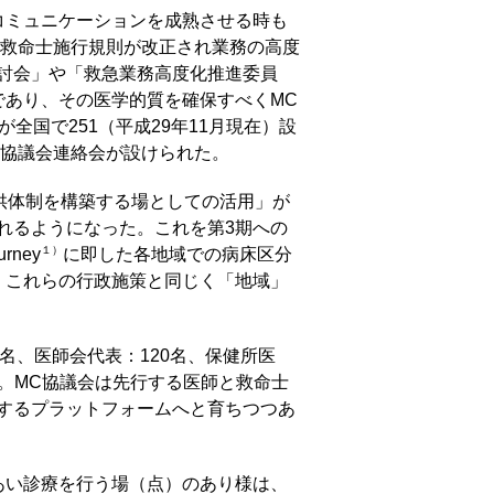
コミュニケーションを成熟させる時も
急救命士施行規則が改正され業務の高度
討会」や「救急業務高度化推進委員
であり、その医学的質を確保すべくMC
国で251（平成29年11月現在）設
C協議会連絡会が設けられた。
供体制を構築する場としての活用」が
れるようになった。これを第3期への
１）
ney
に即した各地域での病床区分
、これらの行政施策と同じく「地域」
名、医師会代表：120名、保健所医
る。MC協議会は先行する医師と救命士
するプラットフォームへと育ちつつあ
あい診療を行う場（点）のあり様は、