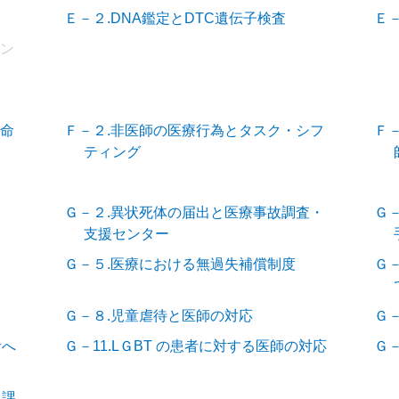
Ｅ－２.DNA鑑定とDTC遺伝子検査
Ｅ
リン
救命
Ｆ－２.非医師の医療行為とタスク・シフ
Ｆ
ティング
Ｇ－２.異状死体の届出と医療事故調査・
Ｇ
支援センター
Ｇ－５.医療における無過失補償制度
Ｇ
Ｇ－８.児童虐待と医師の対応
Ｇ
者へ
Ｇ－11.LＧBT の患者に対する医師の対応
Ｇ
と課