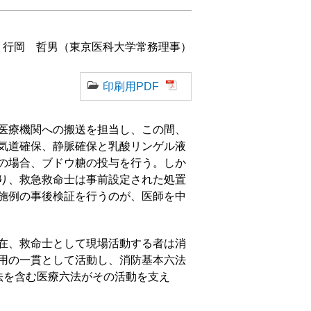
行岡 哲男（東京医科大学常務理事）
印刷用PDF
医療機関への搬送を担当し、この間、
気道確保、静脈確保と乳酸リンゲル液
の場合、ブドウ糖の投与を行う。しか
り、救急救命士は事前設定された処置
施例の事後検証を行うのが、医師を中
在、救命士として現場活動する者は消
用の一貫として活動し、消防基本六法
法を含む医療六法がその活動を支え