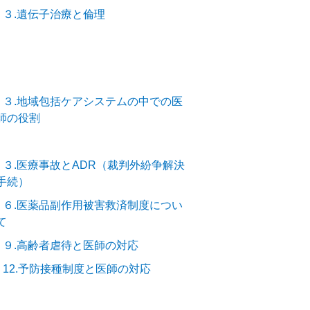
－３.遺伝子治療と倫理
－３.地域包括ケアシステムの中での医
師の役割
－３.医療事故とADR（裁判外紛争解決
手続）
－６.医薬品副作用被害救済制度につい
て
－９.高齢者虐待と医師の対応
－12.予防接種制度と医師の対応