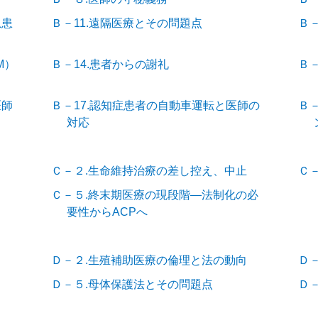
急患
Ｂ－11.遠隔医療とその問題点
Ｂ－
M）
Ｂ－14.患者からの謝礼
Ｂ
医師
Ｂ－17.認知症患者の自動車運転と医師の
Ｂ－
対応
Ｃ－２.生命維持治療の差し控え、中止
Ｃ
Ｃ－５.終末期医療の現段階―法制化の必
要性からACPへ
Ｄ－２.生殖補助医療の倫理と法の動向
Ｄ
Ｄ－５.母体保護法とその問題点
Ｄ