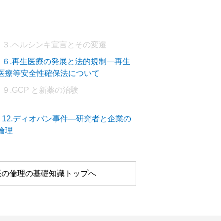
－３.ヘルシンキ宣言とその変遷
－６.再生医療の発展と法的規制―再生
医療等安全性確保法について
９.GCP と新薬の治験
－12.ディオバン事件―研究者と企業の
倫理
医の倫理の基礎知識トップへ