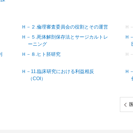
Ｈ－２.倫理審査委員会の役割とその運営
Ｈ
Ｈ－５.死体解剖保存法とサージカルトレ
Ｈ
ーニング
利
Ｈ－８.ヒト胚研究
Ｈ－
Ｈ－11.臨床研究における利益相反
Ｈ
（COI）