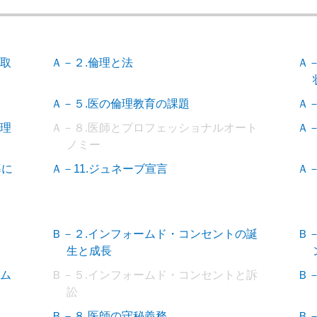
の取
Ａ－２.倫理と法
Ａ
Ａ－５.医の倫理教育の課題
Ａ
倫理
Ａ－８.医師とプロフェッショナルオート
Ａ
ノミー
導に
Ａ－11.ジュネーブ宣言
Ａ－
Ｂ－２.インフォームド・コンセントの誕
Ｂ
生と成長
ーム
Ｂ－５.インフォームド・コンセントと訴
Ｂ
訟
Ｂ－８.医師の守秘義務
Ｂ