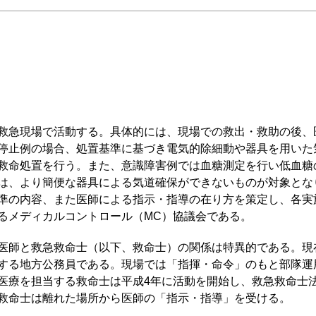
救急現場で活動する。具体的には、現場での救出・救助の後、
停止例の場合、処置基準に基づき電気的除細動や器具を用いた
救命処置を行う。また、意識障害例では血糖測定を行い低血糖
は、より簡便な器具による気道確保ができないものが対象とな
準の内容、また医師による指示・指導の在り方を策定し、各実
るメディカルコントロール（MC）協議会である。
医師と救急救命士（以下、救命士）の関係は特異的である。現
する地方公務員である。現場では「指揮・命令」のもと部隊運
医療を担当する救命士は平成4年に活動を開始し、救急救命士
救命士は離れた場所から医師の「指示・指導」を受ける。