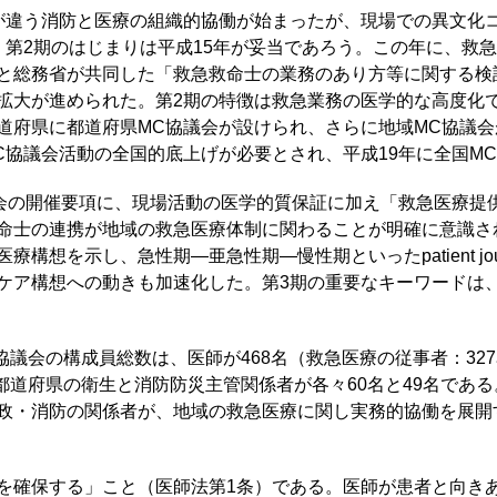
違う消防と医療の組織的協働が始まったが、現場での異文化
、第2期のはじまりは平成15年が妥当であろう。この年に、救
と総務省が共同した「救急救命士の業務のあり方等に関する検
拡大が進められた。第2期の特徴は救急業務の医学的な高度化
府県に都道府県MC協議会が設けられ、さらに地域MC協議会が全
C協議会活動の全国的底上げが必要とされ、平成19年に全国M
会の開催要項に、現場活動の医学的質保証に加え「救急医療提
命士の連携が地域の救急医療体制に関わることが明確に意識さ
想を示し、急性期―亜急性期―慢性期といったpatient jour
ケア構想への動きも加速化した。第3期の重要なキーワードは
協議会の構成員総数は、医師が468名（救急医療の従事者：327
、都道府県の衛生と消防防災主管関係者が各々60名と49名であ
政・消防の関係者が、地域の救急医療に関し実務的協働を展開
確保する」こと（医師法第1条）である。医師が患者と向き