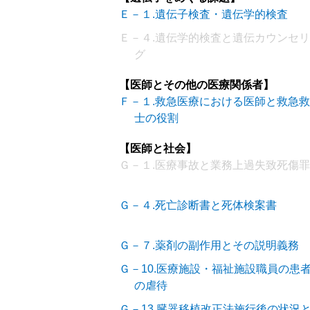
Ｅ－１.遺伝子検査・遺伝学的検査
Ｅ－４.遺伝学的検査と遺伝カウンセ
グ
【医師とその他の医療関係者】
Ｆ－１.救急医療における医師と救急
士の役割
【医師と社会】
Ｇ－１.医療事故と業務上過失致死傷罪
Ｇ－４.死亡診断書と死体検案書
Ｇ－７.薬剤の副作用とその説明義務
Ｇ－10.医療施設・福祉施設職員の患
の虐待
Ｇ－13.臓器移植改正法施行後の状況