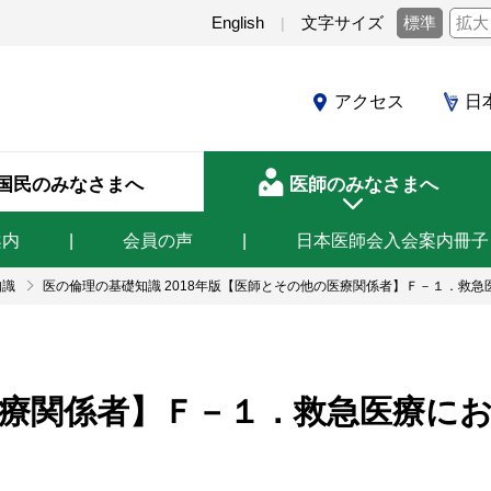
English
文字サイズ
標準
拡大
アクセス
日
国民のみなさまへ
医師のみなさまへ
案内
会員の声
日本医師会入会案内冊子
知識
医の倫理の基礎知識 2018年版【医師とその他の医療関係者】Ｆ－１．救
療関係者】Ｆ－１．救急医療に