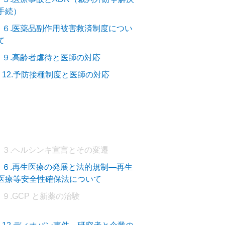
手続）
－６.医薬品副作用被害救済制度につい
て
－９.高齢者虐待と医師の対応
－12.予防接種制度と医師の対応
－３.ヘルシンキ宣言とその変遷
－６.再生医療の発展と法的規制―再生
医療等安全性確保法について
９.GCP と新薬の治験