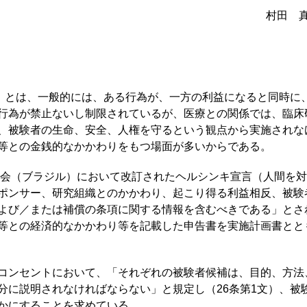
村田 
erest；COI）とは、一般的には、ある行為が、一方の利益になると
行為が禁止ないし制限されているが、医療との関係では、臨床
、被験者の生命、安全、人権を守るという観点から実施されな
等との金銭的なかかわりをもつ場面が多いからである。
総会（ブラジル）において改訂されたヘルシンキ宣言（人間を
ポンサー、研究組織とのかかわり、起こり得る利益相反、被験
よび／または補償の条項に関する情報を含むべきである」とされ
等との経済的なかかわり等を記載した申告書を実施計画書とと
コンセントにおいて、「それぞれの被験者候補は、目的、方法
分に説明されなければならない」と規定し（26条第1文）、被
かにすることを求めている。