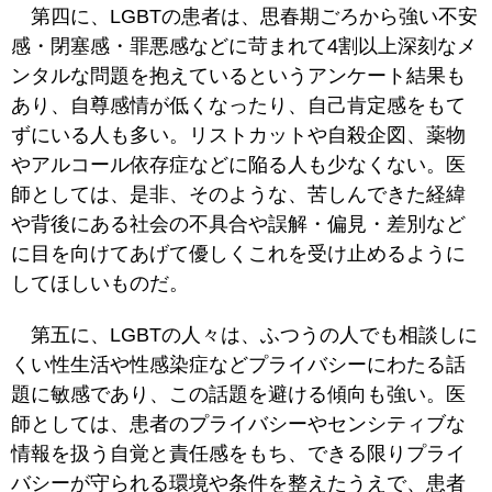
第四に、LGBTの患者は、思春期ごろから強い不安
感・閉塞感・罪悪感などに苛まれて4割以上深刻なメ
ンタルな問題を抱えているというアンケート結果も
あり、自尊感情が低くなったり、自己肯定感をもて
ずにいる人も多い。リストカットや自殺企図、薬物
やアルコール依存症などに陥る人も少なくない。医
師としては、是非、そのような、苦しんできた経緯
や背後にある社会の不具合や誤解・偏見・差別など
に目を向けてあげて優しくこれを受け止めるように
してほしいものだ。
第五に、LGBTの人々は、ふつうの人でも相談しに
くい性生活や性感染症などプライバシーにわたる話
題に敏感であり、この話題を避ける傾向も強い。医
師としては、患者のプライバシーやセンシティブな
情報を扱う自覚と責任感をもち、できる限りプライ
バシーが守られる環境や条件を整えたうえで、患者