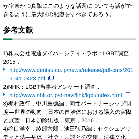
が率直かつ真摯にこのような話題についても話がで
きるように最大限の配慮をすべきであろう。
参考文献
1)株式会社電通ダイバーシティ・ラボ：LGBT調査．
2015．
http://www.dentsu.co.jp/news/release/pdf-cms/201
5041-0423.pdf
2)NHK：LGBT当事者アンケート調査．
http://www.nhk.or.jp/d-navi/link/lgbt/index.html
3)棚村政行，中川重徳編：同性パートナーシップ制
度―世界の動向・日本の自治体における導入の実際
と展望．日本加除出版，東京，2016．
4)谷口洋幸，綾部六郎，池田弘乃編：セクシュアリ
ティと法―身体・社会・言説との交錯．法律文化