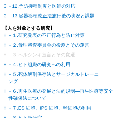
Ｇ－12.予防接種制度と医師の対応
Ｇ－13.臓器移植改正法施行後の状況と課題
【人を対象とする研究】
Ｈ－１.研究発表の不正行為と防止対策
Ｈ－２.倫理審査委員会の役割とその運営
Ｈ－３.ヘルシンキ宣言とその変遷
Ｈ－４.ヒト組織の研究への利用
Ｈ－５.死体解剖保存法とサージカルトレーニ
ング
Ｈ－６.再生医療の発展と法的規制―再生医療等安全
性確保法について
Ｈ－７.ES 細胞、iPS 細胞、幹細胞の利用
Ｈ－８.ヒト胚研究