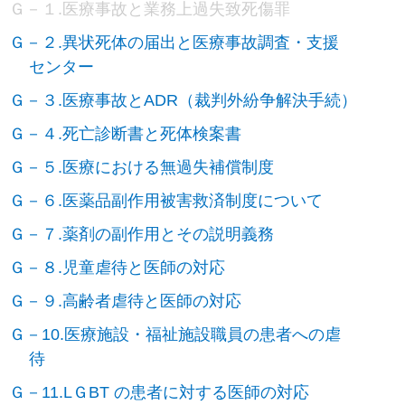
Ｇ－１.医療事故と業務上過失致死傷罪
Ｇ－２.異状死体の届出と医療事故調査・支援
センター
Ｇ－３.医療事故とADR（裁判外紛争解決手続）
Ｇ－４.死亡診断書と死体検案書
Ｇ－５.医療における無過失補償制度
Ｇ－６.医薬品副作用被害救済制度について
Ｇ－７.薬剤の副作用とその説明義務
Ｇ－８.児童虐待と医師の対応
Ｇ－９.高齢者虐待と医師の対応
Ｇ－10.医療施設・福祉施設職員の患者への虐
待
Ｇ－11.LＧBT の患者に対する医師の対応