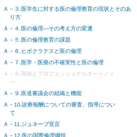
Ａ－３.医学生に対する医の倫理教育の現状とそのあ
り方
Ａ－４.医の倫理―その考え方の変遷
Ａ－５.医の倫理教育の課題
Ａ－６.ヒポクラテスと医の倫理
Ａ－７.医学・医療の不確実性と医の倫理
Ａ－８.医師とプロフェッショナルオートノミ
ー
Ａ－９.医道審議会の組織と機能
Ａ－10.診療報酬についての審査、指導につい
て
Ａ－11.ジュネーブ宣言
Ａ－12.医の国際倫理綱領