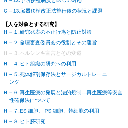
Ｇ－12.予防接種制度と医師の対応
Ｇ－13.臓器移植改正法施行後の状況と課題
【人を対象とする研究】
Ｈ－１.研究発表の不正行為と防止対策
Ｈ－２.倫理審査委員会の役割とその運営
Ｈ－３.ヘルシンキ宣言とその変遷
Ｈ－４.ヒト組織の研究への利用
Ｈ－５.死体解剖保存法とサージカルトレーニ
ング
Ｈ－６.再生医療の発展と法的規制―再生医療等安全
性確保法について
Ｈ－７.ES 細胞、iPS 細胞、幹細胞の利用
Ｈ－８.ヒト胚研究