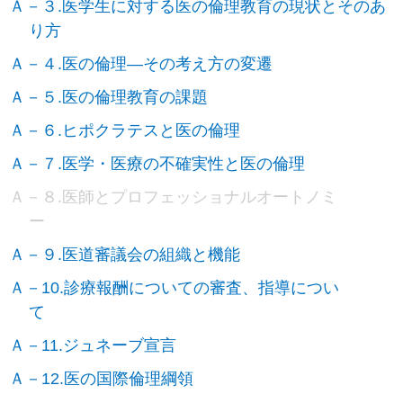
Ａ－３.医学生に対する医の倫理教育の現状とそのあ
り方
Ａ－４.医の倫理―その考え方の変遷
Ａ－５.医の倫理教育の課題
Ａ－６.ヒポクラテスと医の倫理
Ａ－７.医学・医療の不確実性と医の倫理
Ａ－８.医師とプロフェッショナルオートノミ
ー
Ａ－９.医道審議会の組織と機能
Ａ－10.診療報酬についての審査、指導につい
て
Ａ－11.ジュネーブ宣言
Ａ－12.医の国際倫理綱領