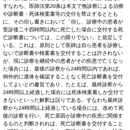
すなわち、医師法第20条は本文で無診察による治療
や診断書・死体検案書等の交付を禁止するととも
に、その但し書きにおいて「但し、診療中の患者が
受診後二十四時間以内に死亡した場合に交付する死
亡診断書については、この限りでない」と規定して
いる。これは、原則として医師は自ら患者を診療し
ないで診断書や検案書を交付することは許されない
が、現に診療を継続中の患者がその疾患で亡くなっ
た場合には、最後の診察から24時間以内であれば、
例外的に遺体を確認することなく死亡診断書を交付
してよいとの趣旨であり、たとえば、最終診察から
24時間以上経過した場合には死体検案書しか交付で
きないといった解釈は誤りである。すなわち最終診
察から24時間以上経過している場合には、改めて死
後の診察を行い、死亡原因が診療中の疾患に関係す
るものと判断されれば、死亡診断書を交付すること