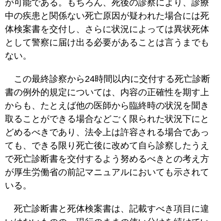
が可能である。もちろん、死後の診察により、診療
中の疾患と関係ない死亡原因が疑われた場合には死
体検案書を交付し、さらに状況によっては異状死体
として警察に届け出る必要があることは言うまでも
ない。
この最終診察から24時間以内に交付する死亡診断
書の例外的規定については、内容の正確性を期す上
からも、たとえば他の医師から臨終時の状況を聞き
取ることができる場合などごく限られた状況下にと
どめるべきであり、法令上は許容される場合であっ
ても、できる限り死亡後に改めて自ら診察したうえ
で死亡診断書を交付するよう努めるべきとの考え方
が厚生労働省の前記マニュアルにおいても示されて
いる。
死亡診断書と死体検案書は、記載すべき項目に違