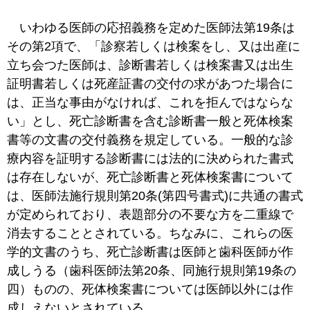
いわゆる医師の応招義務を定めた医師法第19条は
その第2項で、「診察若しくは検案をし、又は出産に
立ち会つた医師は、診断書若しくは検案書又は出生
証明書若しくは死産証書の交付の求があつた場合に
は、正当な事由がなければ、これを拒んではならな
い」とし、死亡診断書を含む診断書一般と死体検案
書等の文書の交付義務を規定している。一般的な診
療内容を証明する診断書には法的に決められた書式
は存在しないが、死亡診断書と死体検案書について
は、医師法施行規則第20条(第四号書式)に共通の書式
が定められており、表題部分の不要な方を二重線で
消去することとされている。ちなみに、これらの医
学的文書のうち、死亡診断書は医師と歯科医師が作
成しうる（歯科医師法第20条、同施行規則第19条の
四）ものの、死体検案書については医師以外には作
成しえないとされている。