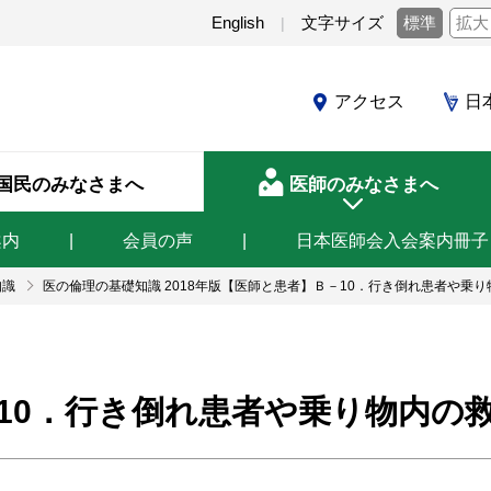
English
文字サイズ
標準
拡大
アクセス
日
国民のみなさまへ
医師のみなさまへ
案内
会員の声
日本医師会入会案内冊子
知識
医の倫理の基礎知識 2018年版【医師と患者】Ｂ－10．行き倒れ患者や乗
10．行き倒れ患者や乗り物内の