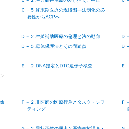
Ｃ－２.生命維持治療の差し控え、中止
Ｃ
Ｃ－５.終末期医療の現段階―法制化の必
要性からACPへ
Ｄ－２.生殖補助医療の倫理と法の動向
Ｄ
Ｄ－５.母体保護法とその問題点
Ｄ
Ｅ－２.DNA鑑定とDTC遺伝子検査
Ｅ
リン
救命
Ｆ－２.非医師の医療行為とタスク・シフ
Ｆ
ティング
Ｇ－２.異状死体の届出と医療事故調査・
Ｇ