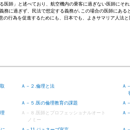
る医師」と述べており、航空機内の乗客に過ぎない医師にそれ
の義務に過ぎず、民法で想定する義務が､この場合の医師にある
意の行為を促進するためにも、日本でも、よきサマリア人法と
の取
Ａ－２.倫理と法
Ａ
Ａ－５.医の倫理教育の課題
Ａ
倫理
Ａ－８.医師とプロフェッショナルオート
Ａ
ノミー
導に
Ａ－11.ジュネーブ宣言
Ａ－