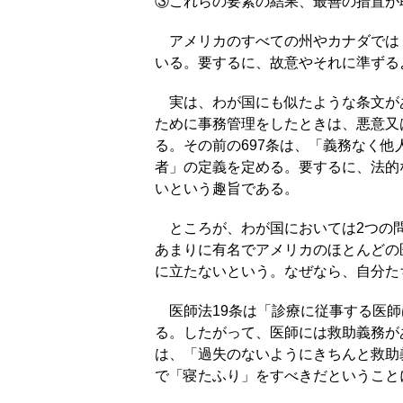
③これらの要素の結果、最善の措置が
アメリカのすべての州やカナダでは Go
いる。要するに、故意やそれに準ずる
実は、わが国にも似たような条文があ
ために事務管理をしたときは、悪意又
る。その前の697条は、「義務なく
者」の定義を定める。要するに、法的
いという趣旨である。
ところが、わが国においては2つの問題が残
あまりに有名でアメリカのほとんどの
に立たないという。なぜなら、自分た
医師法19条は「診療に従事する医師
る。したがって、医師には救助義務が
は、「過失のないようにきちんと救助
で「寝たふり」をすべきだということ