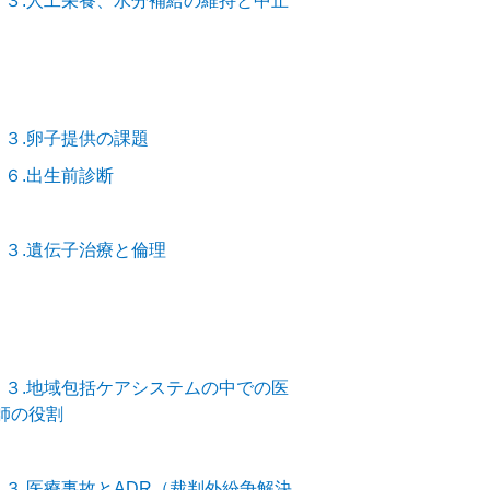
－３.人工栄養、水分補給の維持と中止
－３.卵子提供の課題
－６.出生前診断
－３.遺伝子治療と倫理
－３.地域包括ケアシステムの中での医
師の役割
－３.医療事故とADR（裁判外紛争解決