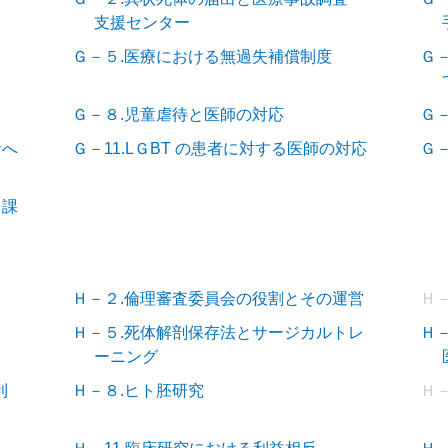
支援センター
Ｇ－５.医療における無過失補償制度
Ｇ
Ｇ－８.児童虐待と医師の対応
Ｇ
者へ
Ｇ－11.LＧBT の患者に対する医師の対応
Ｇ
と課
Ｈ－２.倫理審査委員会の役割とその運営
Ｈ
Ｈ－５.死体解剖保存法とサージカルトレ
Ｈ
ーニング
利
Ｈ－８.ヒト胚研究
Ｈ－