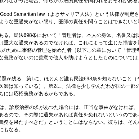
取れなかった場合、何らかの法的責任を問われるおそれがある
od Samaritan law（よきサマリア人法）という法律が
ような重過失がない限り、医師の責任を問うことはできないと
る。民法698条において「管理者は、本人の身体、名誉又は
は重大な過失があるのでなければ、これによって生じた損害を
他人のために事務の管理を始めた者（以下この章において「管理
な義務がないのに善意で他人を助けようとしたものについては
る。第1に、ほとんど誰も民法698条を知らないこと（それに対し、
医師は知っている）。第2に、法律を少し学んだわが国の一部の
ちには応招義務があるからである。
は、診察治療の求があつた場合には、正当な事由がなければ、
あるので、その際に過失があれば責任を免れないというのであ
義務を果たすべきだ」ということにはならない。彼らは、そん
にもなる。