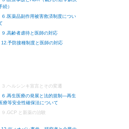
手続）
－６.医薬品副作用被害救済制度につい
て
－９.高齢者虐待と医師の対応
－12.予防接種制度と医師の対応
－３.ヘルシンキ宣言とその変遷
－６.再生医療の発展と法的規制―再生
医療等安全性確保法について
９.GCP と新薬の治験