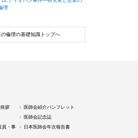
－12.ディオバン事件―研究者と企業の
倫理
医の倫理の基礎知識トップへ
の挨拶
医師会紹介パンフレット
医師会記念誌
役員・事
日本医師会年次報告書